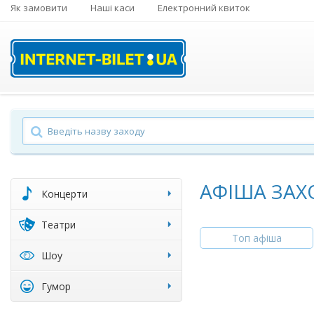
Як замовити
Наші каси
Електронний квиток
АФІША ЗАХ
Концерти
Театри
Топ афіша
Шоу
Гумор