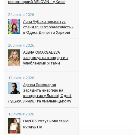
неповторний MÉLOVIN – у Києві
24 липня 2026
Лана Чубаха презентує
стендап «Котозалежність»
в Одесі, Дніпрі та Харкові
20 липня 2026
ALENA OMARGALIEVA
запрошує на концерти з
улюбленими хітами
17 липня 2026
Артем Пивоваров
зарядить енергією на
концертах у Львові, Одесі,
Луцьку, Вінниці та Хмельницькому
13 липня 2026
DANTES готує нову серію
концертів