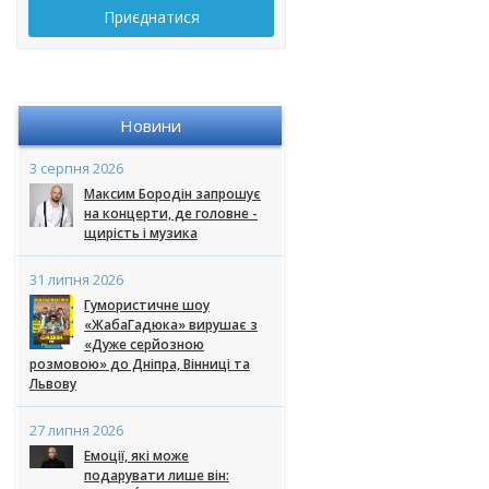
Приєднатися
Новини
3 серпня 2026
Максим Бородін запрошує
на концерти, де головне -
щирість і музика
31 липня 2026
Гумористичне шоу
«ЖабаГадюка» вирушає з
«Дуже серйозною
розмовою» до Дніпра, Вінниці та
Львову
27 липня 2026
Емоції, які може
подарувати лише він: