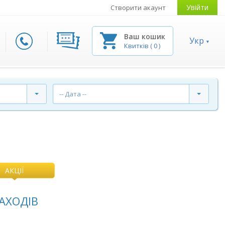
Увійти
Створити акаунт
Ваш кошик
Укр
Квитків
(
0
)
-- Дата --
АКЦІЇ
АХОДІВ